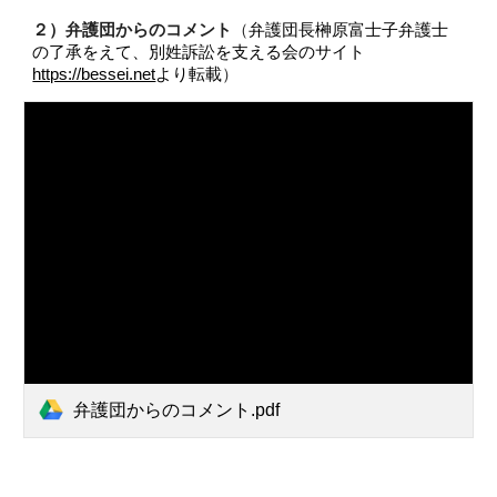
２）
弁護団からのコメント
（
弁護団長榊原富士子弁護士
の了承をえて、別姓訴訟を支える会のサイト
https://bessei.net
より転載
）
弁護団からのコメント.pdf