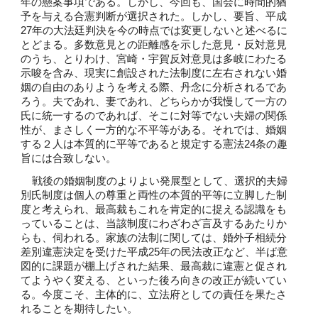
年の懸案事項である。しかし、今回も、国会に時間的猶
予を与える合憲判断が選択された。しかし、要旨、平成
27年の大法廷判決を今の時点では変更しないと述べるに
とどまる。多数意見との距離感を示した意見・反対意見
のうち、とりわけ、宮崎・宇賀反対意見は多岐にわたる
示唆を含み、現実に創設された法制度に左右されない婚
姻の自由のありようを考える際、丹念に分析されるであ
ろう。夫であれ、妻であれ、どちらかが我慢して一方の
氏に統一するのであれば、そこに対等でない夫婦の関係
性が、まさしく一方的な不平等がある。それでは、婚姻
する２人は本質的に平等であると規定する憲法24条の趣
旨には合致しない。
    戦後の婚姻制度のよりよい発展型として、選択的夫婦
別氏制度は個人の尊重と両性の本質的平等に立脚した制
度と考えられ、最高裁もこれを肯定的に捉える認識をも
っていることは、当該制度にわざわざ言及するあたりか
らも、伺われる。家族の法制に関しては、婚外子相続分
差別違憲決定を受けた平成25年の民法改正など、半ば意
図的に課題が棚上げされた結果、最高裁に違憲と促され
てようやく変える、といった後ろ向きの改正が続いてい
る。今度こそ、主体的に、立法府としての責任を果たさ
れることを期待したい。