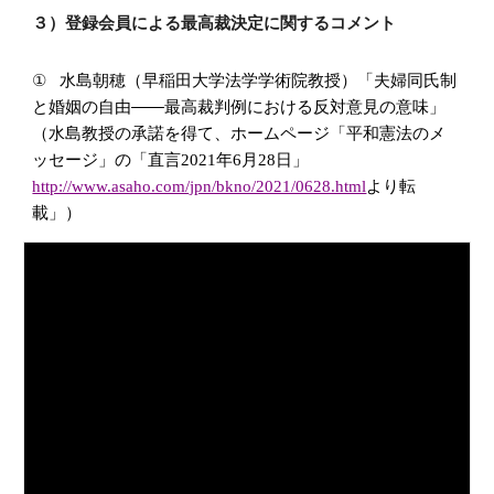
３）登録会員による最高裁決定に関するコメント
①    
水島朝穂（早稲田大学法学学術院教授）「夫婦同氏制
と婚姻の自由――最高裁判例における反対意見の意味」
（
水島教授の承諾を得て、ホームページ「平和憲法のメ
ッセージ」の「直言2021年6月28日」
http://www.asaho.com/jpn/bkno/2021/0628.html
より転
載」）