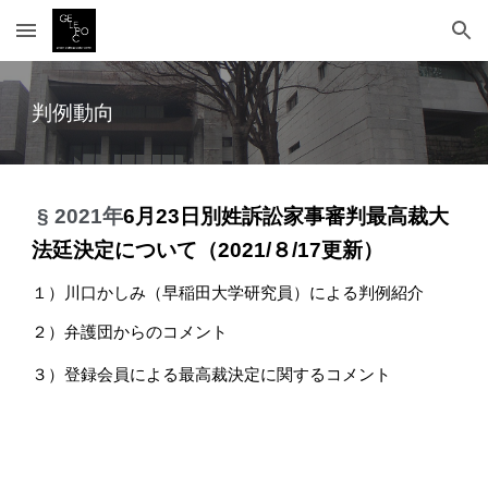
Skip to main content
Skip to navigation
判例動向
 § 2021年
6
月23日別姓訴訟家事審判最高裁大
法廷決定
について（2021/８/17更新）
１
）川口かしみ（早稲田大学研究員）による判例紹介 
２）弁護団からのコメント
３）登録会員による最高裁決定に関するコメント