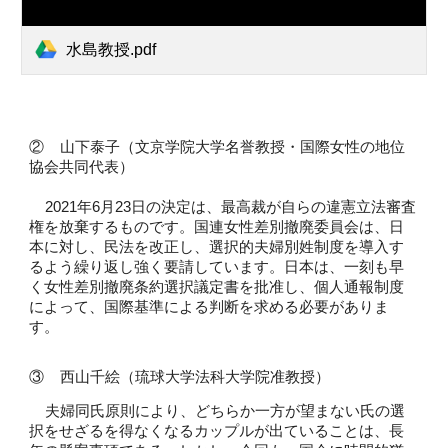
水島教授.pdf
②
    山下泰子（文京学院大学名誉教授・国際女性の地位
協会共同代表）
    2021年6月23日の決定は、最高裁が自らの違憲立法審査
権を放棄するものです。国連女性差別撤廃委員会は、日
本に対し、民法を改正し、選択的夫婦別姓制度を導入す
るよう繰り返し強く要請しています。日本は、一刻も早
く女性差別撤廃条約選択議定書を批准し、個人通報制度
によって、国際基準による判断を求める必要がありま
す。
③    西山千絵（琉球大学法科大学院准教授）
夫婦同氏原則により、どちらか一方が望まない氏の選
択をせざるを得なくなるカップルが出ていることは、長