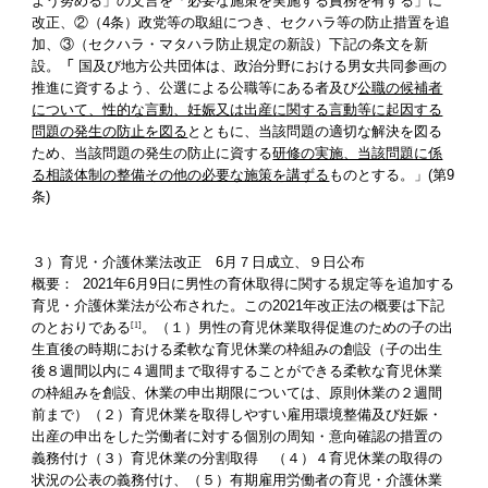
よう努める」の文言を「必要な施策を実施する責務を有する」に
改正、②（4条）政党等の取組につき、セクハラ等の防止措置を追
加、③（セクハラ・マタハラ防止規定の新設）下記の条文を新
設。
「
 国及び地方公共団体は、政治分野における男女共同参画の
推進に資するよう、公選による公職等にある者及び
公職の候補者
について、性的な言動、妊娠又は出産に関する言動等に起因する
問題の発生の防止を図る
とともに、当該問題の適切な解決を図る
ため、当該問題の発生の防止に資する
研修の実施、当該問題に係
る相談体制の整備その他の必要な施策を講ずる
ものとする。」(第9
条)
３）育児・介護休業法改正　6月７日成立、９日公布
概要：  2021年6月9日に男性の育休取得に関する規定等を追加する
育児・介護休業法が公布された。この2021年改正法の概要は下記
のとおりである
。（１）男性の育児休業取得促進のための子の出
[1]
生直後の時期における柔軟な育児休業の枠組みの創設（子の出生
後８週間以内に４週間まで取得することができる柔軟な育児休業
の枠組みを創設、休業の申出期限については、原則休業の２週間
前まで）（２）育児休業を取得しやすい雇用環境整備及び妊娠・
出産の申出をした労働者に対する個別の周知・意向確認の措置の
義務付け（３）育児休業の分割取得　（４）４育児休業の取得の
状況の公表の義務付け、（５）有期雇用労働者の育児・介護休業