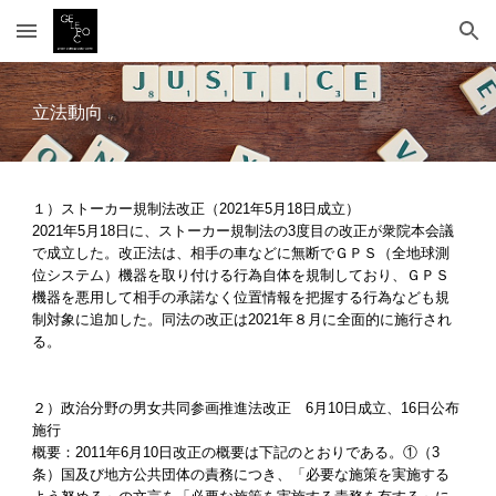
Skip to main content
Skip to navigation
立法動向
１）ストーカー規制法改正（2021年5月18日成立）
2021年5月18日に、ストーカー規制法の3度目の改正が衆院本会議
で成立した。改正法は、相手の車などに無断でＧＰＳ（全地球測
位システム）機器を取り付ける行為自体を規制しており、ＧＰＳ
機器を悪用して相手の承諾なく位置情報を把握する行為なども規
制対象に追加した。同法の改正は2021年８月に全面的に施行され
る。
２）政治分野の男女共同参画推進法改正　6月10日成立、16日公布
施行
概要：2011年6月10日改正の概要は下記のとおりである。①（3
条）国及び地方公共団体の責務につき、「必要な施策を実施する